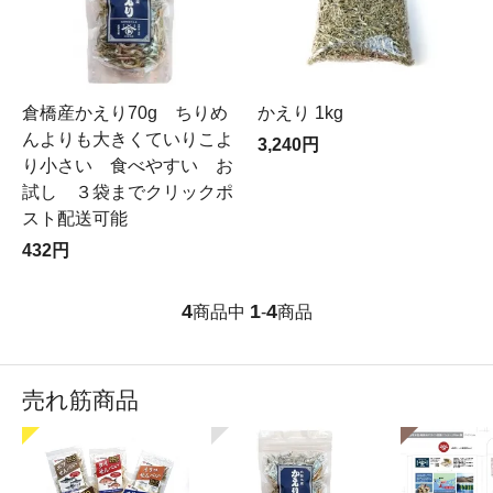
倉橋産かえり70g ちりめ
かえり 1kg
んよりも大きくていりこよ
3,240円
り小さい 食べやすい お
試し ３袋までクリックポ
スト配送可能
432円
4
1
4
商品中
-
商品
売れ筋商品