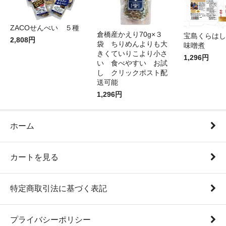
ZACOせんべい ５種
倉橋産かえり70g×３
宝島くらはし
2,808円
袋 ちりめんよりも大
味噌煮
きくていりこより小さ
1,296円
い 食べやすい お試
し クリックポスト配
送可能
1,296円
ホーム
カートを見る
特定商取引法に基づく表記
プライバシーポリシー