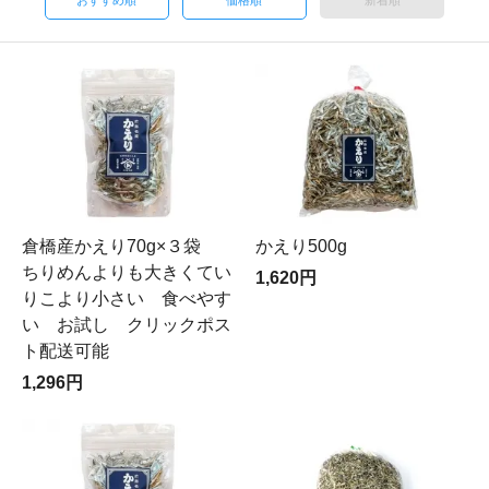
おすすめ順
価格順
新着順
倉橋産かえり70g×３袋
かえり500g
ちりめんよりも大きくてい
1,620円
りこより小さい 食べやす
い お試し クリックポス
ト配送可能
1,296円