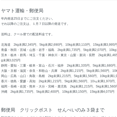
ヤマト運輸・郵便局
年内発送25日までにご注文ください。
それ以降のご注文は、１月７日以降の発送です。
送料は、クール便での配送料金です。
北海道 2kg未満2,345円、5kg未満2,690円、10kg未満3,110円、15kg未満3,995
青森・秋田・宮城・山形・岩手・福島 2kg未満1,735円、5kg未満2,070円、10kg未満
茨木・栃木・群馬・埼玉・千葉・神奈川・東京・山梨・新潟・長野 2kg未満1,465円、5k
g未満3,025円
静岡・愛知・三重・岐阜・富山・石川・福井 2kg未満1,335円、5kg未満1,680円、10
大阪・京都・滋賀・奈良・和歌山・兵庫 2kg未満1,215円、5kg未満1,560円、10kg未
岡山・広島・山口・鳥取・島根 2kg未満1,215円、5kg未満1,560円、10kg未満1,97
香川・徳島・愛媛・高知 2kg未満1,215円、5kg未満1,560円、10㎏未満1,970円、1
福岡・長崎・佐賀・熊本・大分・宮崎・鹿児島 2kg未満1,215円、5kg未満1,560円、1
沖縄 2kg未満1,735円、5kg未満2,400円、10kg未満3,150円、15kg未満4,075円
郵便局 クリックポスト せんべいのみ３袋まで