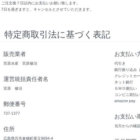
ご注文後７日以内にお支払いお願い致します。
7日を過ぎますと、キャンセルとさせていただきます。
特定商取引法に基づく表記
販売業者
お支払い
宮原水産 宮原修治
代引き
銀行振り込み
クレジットカ
運営統括責任者名
ネット銀行
宮原 修治
ＧＭＯ後払い
コンビニ前払
amazon pay
郵便番号
737-1377
お支払い
当方からの確
住所
広島県呉市倉橋町尾立9694-4