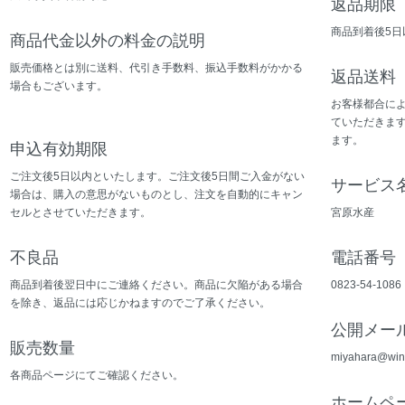
返品期限
商品到着後5
商品代金以外の料金の説明
販売価格とは別に送料、代引き手数料、振込手数料がかかる
返品送料
場合もございます。
お客様都合に
ていただきま
ます。
申込有効期限
ご注文後5日以内といたします。ご注文後5日間ご入金がない
サービス
場合は、購入の意思がないものとし、注文を自動的にキャン
セルとさせていただきます。
宮原水産
不良品
電話番号
商品到着後翌日中にご連絡ください。商品に欠陥がある場合
0823-54-1086
を除き、返品には応じかねますのでご了承ください。
公開メー
販売数量
miyahara@win
各商品ページにてご確認ください。
ホームペ