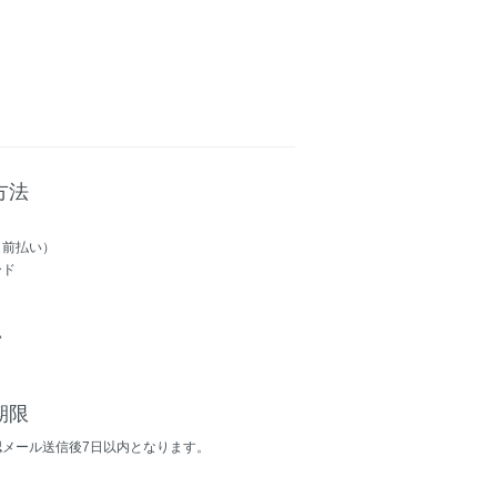
方法
（前払い）
ード
い
期限
認メール送信後7日以内となります。