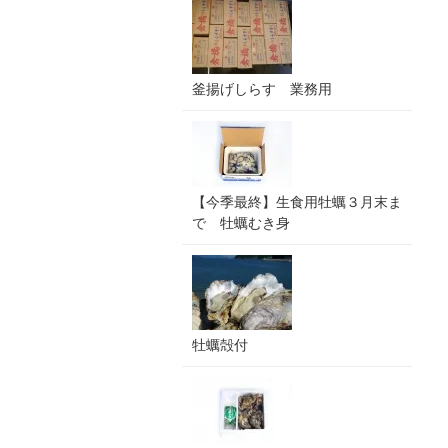
釜揚げしらす 業務用
【今季最終】生食用牡蠣３月末ま
で 牡蠣むき身
牡蠣殻付