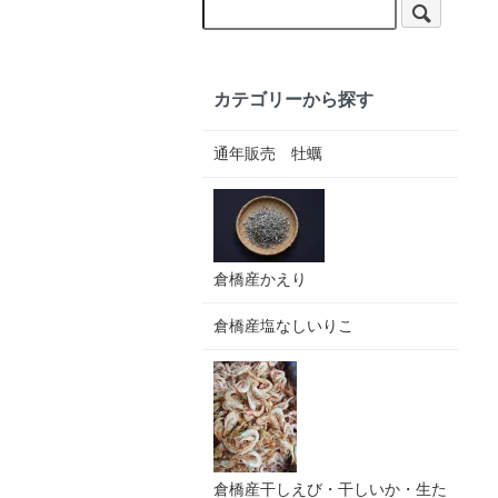
カテゴリーから探す
通年販売 牡蠣
倉橋産かえり
倉橋産塩なしいりこ
倉橋産干しえび・干しいか・生た