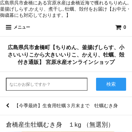
広島県呉市倉橋にある宮原水産は倉橋近海で獲れるちりめん,
釜揚げしらす,かえり、煮干し, 牡蠣、殻付をお届け【お中元・
御歳暮にも対応しております。】
0
メニュー
広島県呉市倉橋町【ちりめん、釜揚げしらす、小
さいいりこから大きいいりこ、かえり、牡蠣、殻
付き通販】 宮原水産オンラインショップ
検索
【今季最終】生食用牡蠣３月末まで 牡蠣むき身
倉橋産生牡蠣むき身 １kg （無選別）