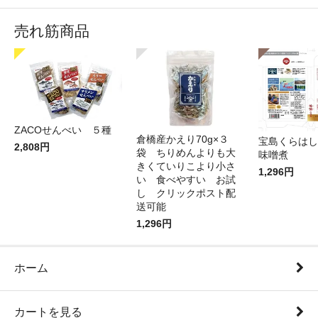
売れ筋商品
ZACOせんべい ５種
倉橋産かえり70g×３
宝島くらはし
2,808円
袋 ちりめんよりも大
味噌煮
きくていりこより小さ
1,296円
い 食べやすい お試
し クリックポスト配
送可能
1,296円
ホーム
カートを見る