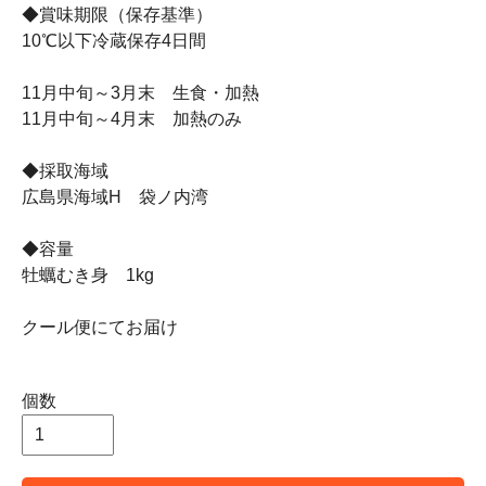
◆賞味期限（保存基準）
10℃以下冷蔵保存4日間
11月中旬～3月末 生食・加熱
11月中旬～4月末 加熱のみ
◆採取海域
広島県海域H 袋ノ内湾
◆容量
牡蠣むき身 1kg
クール便にてお届け
個数