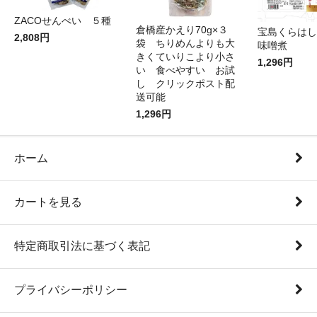
ZACOせんべい ５種
倉橋産かえり70g×３
宝島くらはし
2,808円
袋 ちりめんよりも大
味噌煮
きくていりこより小さ
1,296円
い 食べやすい お試
し クリックポスト配
送可能
1,296円
ホーム
カートを見る
特定商取引法に基づく表記
プライバシーポリシー