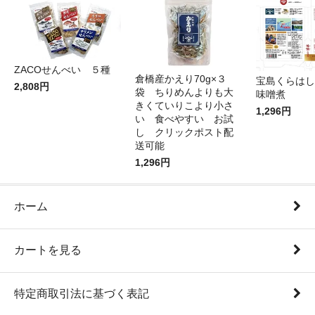
ZACOせんべい ５種
倉橋産かえり70g×３
宝島くらはし
2,808円
袋 ちりめんよりも大
味噌煮
きくていりこより小さ
1,296円
い 食べやすい お試
し クリックポスト配
送可能
1,296円
ホーム
カートを見る
特定商取引法に基づく表記