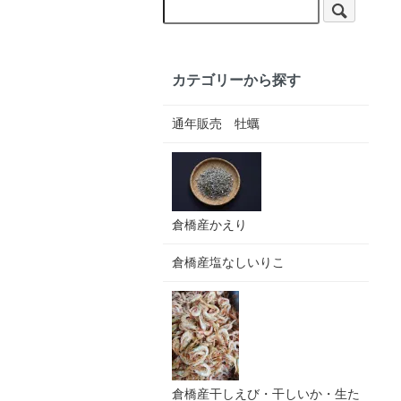
カテゴリーから探す
通年販売 牡蠣
倉橋産かえり
倉橋産塩なしいりこ
倉橋産干しえび・干しいか・生た