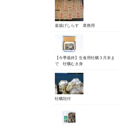
釜揚げしらす 業務用
【今季最終】生食用牡蠣３月末ま
で 牡蠣むき身
牡蠣殻付